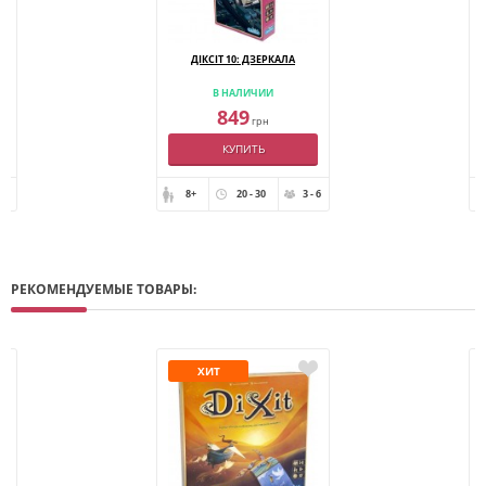
ДІКСІТ 10: ДЗЕРКАЛА
В НАЛИЧИИ
849
грн
КУПИТЬ
- 8
8+
20 - 30
3 - 6
РЕКОМЕНДУЕМЫЕ ТОВАРЫ:
ХИТ