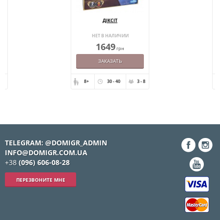
.)
ДІКСІТ
НЕТ В НАЛИЧИИ
1649
грн
ЗАКАЗАТЬ
 16
8+
30 - 40
3 - 8
TELEGRAM: @DOMIGR_ADMIN
INFO@DOMIGR.COM.UA
+38
(096) 606-08-28
ПЕРЕЗВОНИТЕ МНЕ