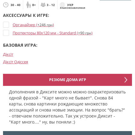
30 - 40
8+
3 - 12
УКР
ЯЗЫКОНЕЗАВИСИМАЯ
АКСЕССУАРЫ К ИГРЕ:
Органайзер (
)
+246 грн
Протекторы 80x120 мм - Standard (
)
+90 грн
БАЗОВАЯ ИГРА:
Діксіт
Діксіт Одіссея
РЕЗЮМЕ ДОМА ИГР
Дополнения в Диксите можно можно охарактеризовать
одной фразой - "Карт много не бывает". Снова 84
карты, снова картинки рождающие множество
ассоциаций и снова новые эмоции. На вопрос "брать?"
- отвечаем положительно. Так уж устроен Диксит -
"Карт много...." ну, вы поняли ;)