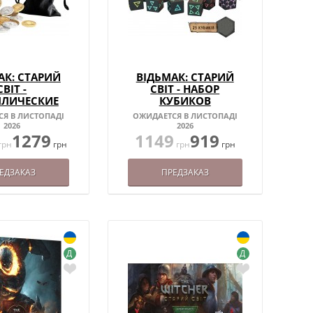
АК: СТАРИЙ
ВІДЬМАК: СТАРИЙ
СВІТ -
СВІТ - НАБОР
ЛЛИЧЕСКИЕ
КУБИКОВ
ОНЕТЫ
Я В ЛИСТОПАДІ
ОЖИДАЕТСЯ В ЛИСТОПАДІ
2026
2026
1279
1149
919
грн
грн
грн
грн
ЕДЗАКАЗ
ПРЕДЗАКАЗ
Д
Д