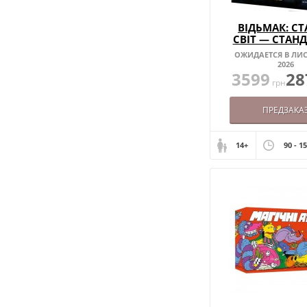
ВІДЬМАК: С
СВІТ — СТАН
ВИДАННЯ (У
ОЖИДАЕТСЯ В ЛИ
2026
3599
28
грн
ПРЕДЗАКА
14+
90 - 1