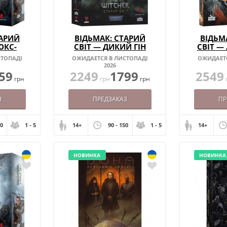
ТАРИЙ
ВІДЬМАК: СТАРИЙ
ВІДЬМ
ЮКС-
СВІТ — ДИКИЙ ГІН
СВІТ —
КР.)
ПОЛЮВА
СТОПАДІ
ОЖИДАЕТСЯ В ЛИСТОПАДІ
ОЖИДАЕТС
2026
59
2249
1799
2549
грн
грн
грн
З
ПРЕДЗАКАЗ
ПР
50
1 - 5
14+
90 - 150
1 - 5
14+
НОВИНКА
НОВИНКА