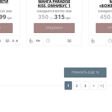
ЛЕТИ
МАНГА PARADISE
KISS, ОМНИБУС 1
«БОЖ
ЦІ
СНІ 2026
ОЖИДАЕТСЯ ВЛІТКУ 2026
ОЖИДАЕТС
ОМНИБ
99
350
315
450
грн
грн
грн
З
ПРЕДЗАКАЗ
ПР
5
2 - 6
13+
ПОКАЗАТЬ ЕЩЕ 16
1
2
3
>
>|