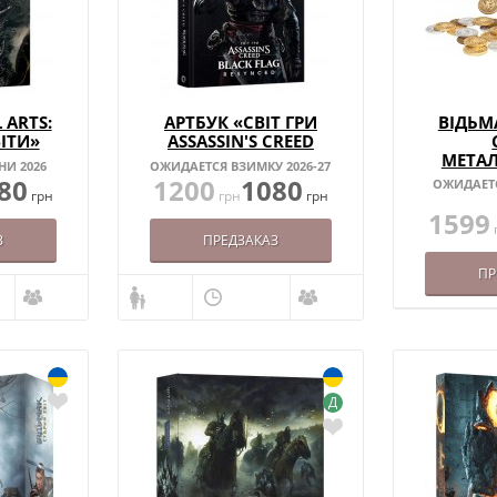
 ARTS:
АРТБУК «СВІТ ГРИ
ВІДЬМ
ВІТИ»
ASSASSIN'S CREED
BLACK FLAG
МЕТА
НИ 2026
ОЖИДАЕТСЯ ВЗИМКУ 2026-27
RESYNCED»
М
80
1200
1080
ОЖИДАЕТС
грн
грн
грн
1599
З
ПРЕДЗАКАЗ
ПР
Д