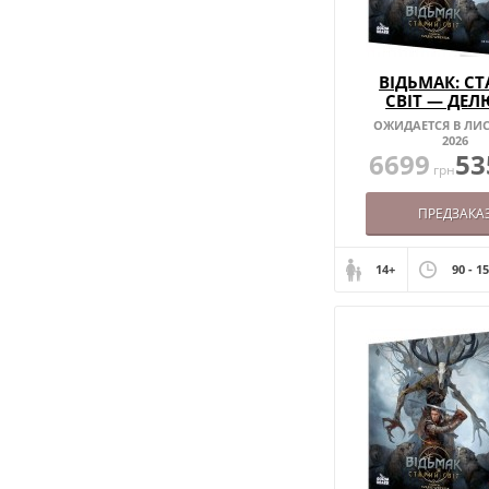
ВІДЬМАК: С
СВІТ — ДЕЛ
ВИДАННЯ (У
ОЖИДАЕТСЯ В ЛИ
2026
6699
53
грн
ПРЕДЗАКА
14+
90 - 1