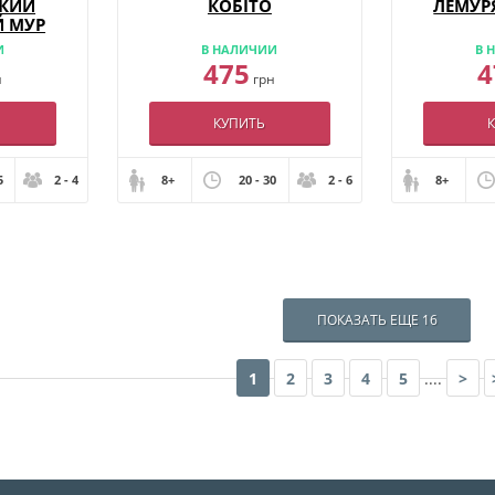
ИКИЙ
КОБІТО
ЛЕМУР
 МУР
И
В НАЛИЧИИ
В 
475
4
н
грн
КУПИТЬ
5
2 - 4
8+
20 - 30
2 - 6
8+
ПОКАЗАТЬ ЕЩЕ 16
1
2
3
4
5
....
>