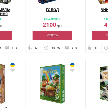
МЕЛЬ:
ГОЛОД
ЗН
АННЯ
И
В НАЛИЧИИ
В 
2100
4
рн
грн
КУПИТЬ
0
1 - 6
12+
60 - 90
2 - 6
8+