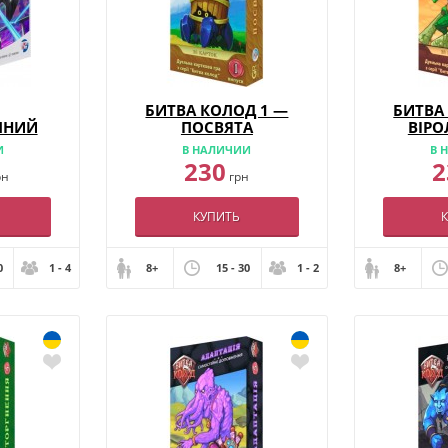
БИТВА КОЛОД 1 —
БИТВА
МНИЙ
ПОСВЯТА
ВІР
И
В НАЛИЧИИ
В 
230
2
рн
грн
КУПИТЬ
0
1 - 4
8+
15 - 30
1 - 2
8+