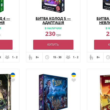
Д 4 —
БИТВА КОЛОД 5 —
БИТВА
НЯ
АДАПТАЦІЯ
НЕВЛ
И
В НАЛИЧИИ
В 
230
2
н
грн
КУПИТЬ
0
1 - 2
8+
15 - 30
1 - 2
8+