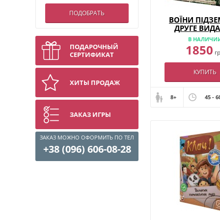
ПОДОБРАТЬ
ВОЇНИ ПІДЗЕ
ДРУГЕ ВИД
В НАЛИЧИ
1850
ПОДАРОЧНЫЙ
г
СЕРТИФИКАТ
КУПИТЬ
ХИТЫ ПРОДАЖ
8+
45 - 6
ЗАКАЗ ИГРЫ
ЗАКАЗ МОЖНО ОФОРМИТЬ ПО ТЕЛ
+38 (096) 606-08-28