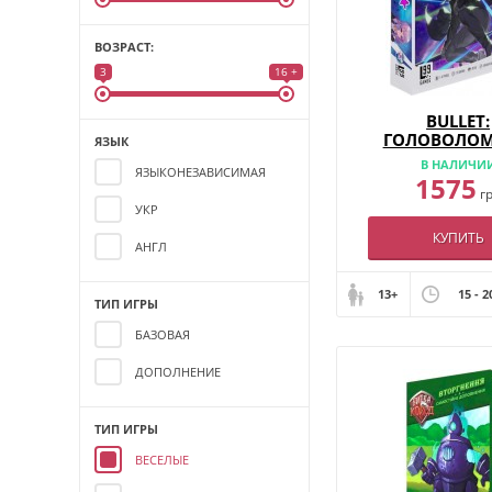
ВОЗРАСТ:
3
16 +
BULLET:
ГОЛОВОЛО
ЯЗЫК
ШУТЕР
В НАЛИЧИ
ЯЗЫКОНЕЗАВИСИМАЯ
1575
г
УКР
КУПИТЬ
АНГЛ
13+
15 - 2
ТИП ИГРЫ
БАЗОВАЯ
ДОПОЛНЕНИЕ
ТИП ИГРЫ
ВЕСЕЛЫЕ