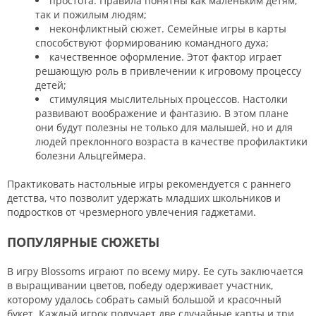
простота. Правила понятны как маленьким детям,
так и пожилым людям;
неконфликтный сюжет. Семейные игры в карты
способствуют формированию командного духа;
качественное оформление. Этот фактор играет
решающую роль в привлечении к игровому процессу
детей;
стимуляция мыслительных процессов. Настолки
развивают воображение и фантазию. В этом плане
они будут полезны не только для малышей, но и для
людей преклонного возраста в качестве профилактики
болезни Альцгеймера.
Практиковать настольные игры рекомендуется с раннего
детства, что позволит удержать младших школьников и
подростков от чрезмерного увлечения гаджетами.
ПОПУЛЯРНЫЕ СЮЖЕТЫ
В игру Blossoms играют по всему миру. Ее суть заключается
в выращивании цветов, победу одерживает участник,
которому удалось собрать самый большой и красочный
букет. Каждый игрок получает две случайные карты и три