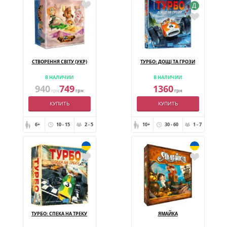
Д
СТВОРЕННЯ СВІТУ (УКР)
ТУРБО: ДОЩІ ТА ГРОЗИ
В НАЛИЧИИ
В НАЛИЧИИ
940
749
1360
грн
грн
грн
КУПИТЬ
КУПИТЬ
6+
10 - 15
2 - 5
10+
30 - 60
1 - 7
ТУРБО: СПЕКА НА ТРЕКУ
ЯМАЙКА