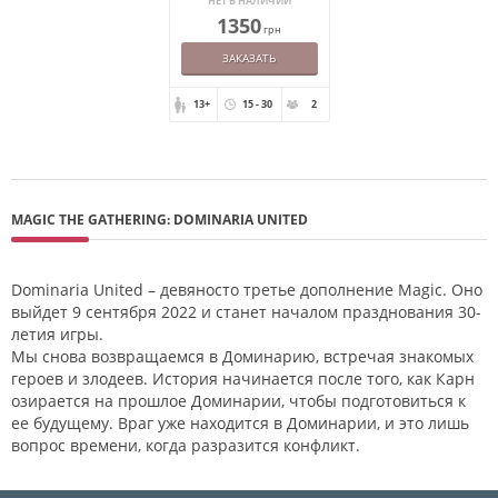
НЕТ В НАЛИЧИИ
MAGIC THE GATHERING
1350
(АНГЛ)
грн
ЗАКАЗАТЬ
13+
15 - 30
2
MAGIC THE GATHERING: DOMINARIA UNITED
Dominaria United – девяносто третье дополнение Magic. Оно
выйдет 9 сентября 2022 и станет началом празднования 30-
летия игры.
Мы снова возвращаемся в Доминарию, встречая знакомых
героев и злодеев. История начинается после того, как Карн
озирается на прошлое Доминарии, чтобы подготовиться к
ее будущему. Враг уже находится в Доминарии, и это лишь
вопрос времени, когда разразится конфликт.