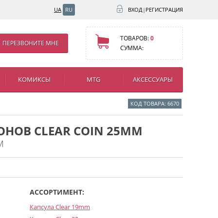
UA
RU
ВХОД
|
РЕГИСТРАЦИЯ
ТОВАРОВ:
0
ПЕРЕЗВОНИТЕ МНЕ
СУММА:
КОМИКСЫ
MTG
АКСЕССУАРЫ
КОД ТОВАРА: 6670
ОНОВ CLEAR COIN 25MM
M
АССОРТИМЕНТ:
Капсула Clear 19mm