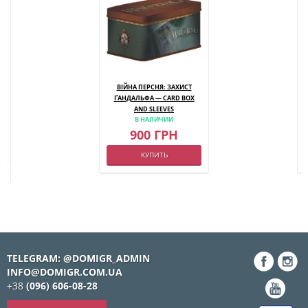
ВІЙНА ПЕРСНЯ: ЗАХИСТ
ҐАНДАЛЬФА — CARD BOX
AND SLEEVES
В НАЛИЧИИ
900 ГРН
КУПИТЬ
- 4
TELEGRAM: @DOMIGR_ADMIN
INFO@DOMIGR.COM.UA
+38
(096) 606-08-28