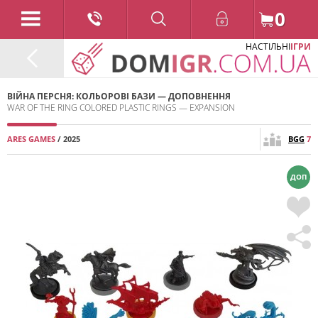
0
НАСТІЛЬНІ
ІГРИ
ВІЙНА ПЕРСНЯ: КОЛЬОРОВІ БАЗИ — ДОПОВНЕННЯ
WAR OF THE RING COLORED PLASTIC RINGS — EXPANSION
ARES GAMES
/ 2025
BGG
7
ДОП