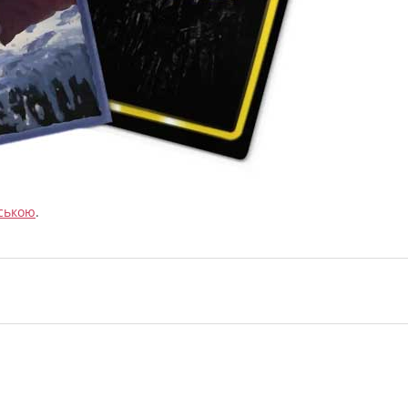
ською
.