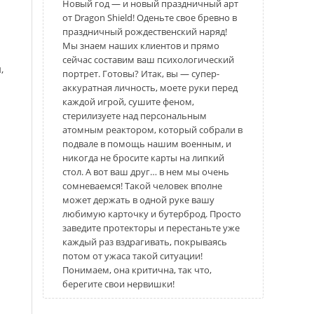
Новый год — и новый праздничный арт
от Dragon Shield! Оденьте свое бревно в
праздничный рождественский наряд!
Мы знаем наших клиентов и прямо
сейчас составим ваш психологический
,
портрет. Готовы? Итак, вы — супер-
аккуратная личность, моете руки перед
каждой игрой, сушите феном,
стерилизуете над персональным
атомным реактором, который собрали в
подвале в помощь нашим военным, и
никогда не бросите карты на липкий
стол. А вот ваш друг… в нем мы очень
сомневаемся! Такой человек вполне
может держать в одной руке вашу
любимую карточку и бутерброд. Просто
заведите протекторы и перестаньте уже
каждый раз вздрагивать, покрываясь
потом от ужаса такой ситуации!
Понимаем, она критична, так что,
берегите свои нервишки!