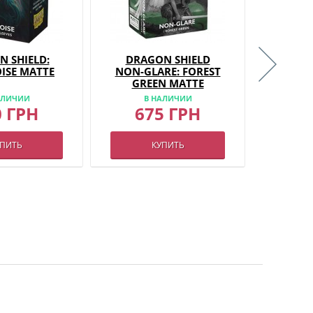
 SHIELD:
DRAGON SHIELD
DRA
ISE MATTE
NON-GLARE: FOREST
NON-
GREEN MATTE
АЛИЧИИ
В НАЛИЧИИ
В
0 ГРН
675 ГРН
6
УПИТЬ
КУПИТЬ