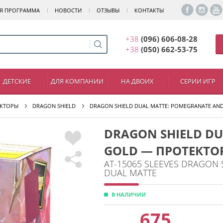
Я ПРОГРАММА
НОВОСТИ
ОТЗЫВЫ
КОНТАКТЫ
+38
(096) 606-08-28
+38
(050) 662-53-75
ДЕТСКИЕ
ДЛЯ КОМПАНИИ
НА ДВОИХ
СЕРИИ ИГР
КТОРЫ
DRAGON SHIELD
DRAGON SHIELD DUAL MATTE: POMEGRANATE AN
DRAGON SHIELD D
GOLD — ПРОТЕКТОР
AT-15065 SLEEVES DRAGON
DUAL MATTE
В НАЛИЧИИ
675