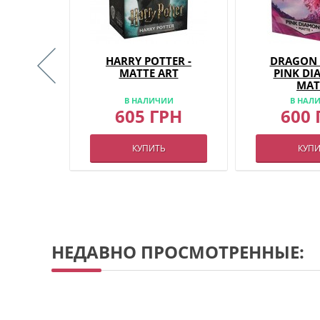
UPER
HARRY POTTER -
DRAGON 
 -
MATTE ART
PINK D
DECK -
MAT
ИИ
OREVER
В НАЛИЧИИ
В НАЛ
грн
605 ГРН
600 
КУПИТЬ
КУПИ
120
2 - 4
НЕДАВНО ПРОСМОТРЕННЫЕ: