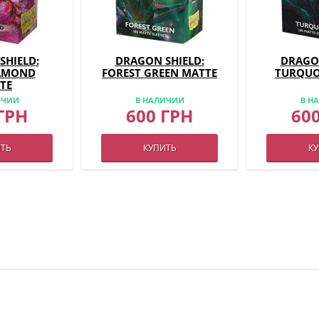
SHIELD:
DRAGON SHIELD:
DRAGON
IAMOND
FOREST GREEN MATTE
TURQUO
TE
ИЧИИ
В НАЛИЧИИ
В Н
ГРН
600 ГРН
60
ТЬ
КУПИТЬ
К