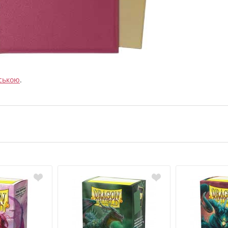
ською
.