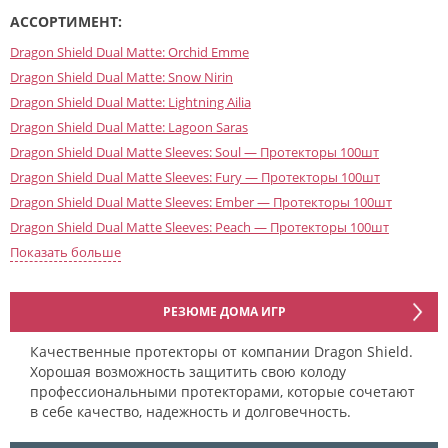
АССОРТИМЕНТ:
Dragon Shield Dual Matte: Orchid Emme
Dragon Shield Dual Matte: Snow Nirin
Dragon Shield Dual Matte: Lightning Ailia
Dragon Shield Dual Matte: Lagoon Saras
Dragon Shield Dual Matte Sleeves: Soul — Протекторы 100шт
Dragon Shield Dual Matte Sleeves: Fury — Протекторы 100шт
Dragon Shield Dual Matte Sleeves: Ember — Протекторы 100шт
Dragon Shield Dual Matte Sleeves: Peach — Протекторы 100шт
Dragon Shield Dual Matte Sleeves: Wisdom — Протекторы 100шт
Показать больше
Dragon Shield Dual Matte Sleeves: Glacier — Протекторы 100шт
Dragon Shield Dual Matte Sleeves: Crypt — Протекторы 100шт
РЕЗЮМЕ ДОМА ИГР
Dragon Shield Dual Matte Sleeves: Justice — Протекторы 100шт
Качественные протекторы от компании Dragon Shield.
Dragon Shield Dual Matte: Blue Silver
Хорошая возможность защитить свою колоду
Dragon Shield Dual Matte: Valor
профессиональными протекторами, которые сочетают
Dragon Shield Dual Matte: Might
в себе качество, надежность и долговечность.
Dragon Shield Dual Matte: Cobalt and Silver