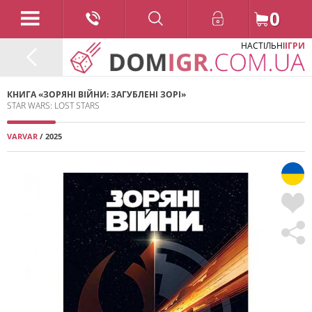
0
НАСТІЛЬНІ
ІГРИ
КНИГА «ЗОРЯНІ ВІЙНИ: ЗАГУБЛЕНІ ЗОРІ»
STAR WARS: LOST STARS
VARVAR
/ 2025