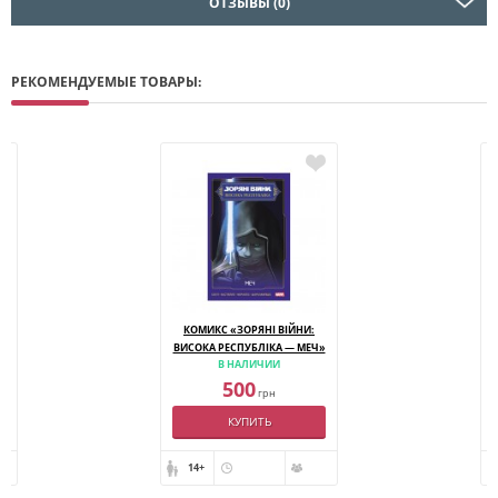
ОТЗЫВЫ (0)
РЕКОМЕНДУЕМЫЕ ТОВАРЫ:
КОМИКС «ЗОРЯНІ ВІЙНИ:
Й
ВИСОКА РЕСПУБЛІКА — МЕЧ»
В НАЛИЧИИ
500
грн
КУПИТЬ
14+