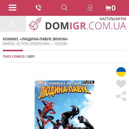
0
НАСТІЛЬНІ
ІГРИ
КОМИКС «ЛЮДИНА-ПАВУК: ВЕНОМ»
MARVEL ACTION: SPIDER-MAN — VENOM
TUOS COMICS
/ 2021