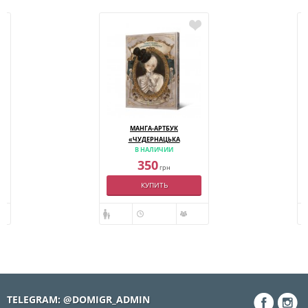
У
МАНГА-АРТБУК
«ЧУДЕРНАЦЬКА
В НАЛИЧИИ
АНТИКВАРНА КРАМНИЦЯ»
350
грн
КУПИТЬ
TELEGRAM: @DOMIGR_ADMIN