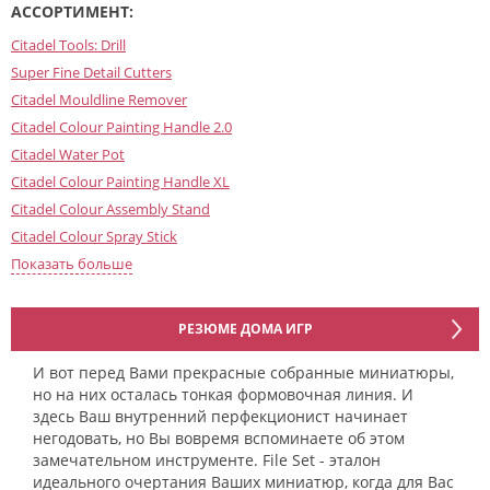
АССОРТИМЕНТ:
Citadel Tools: Drill
Super Fine Detail Cutters
Citadel Mouldline Remover
Citadel Colour Painting Handle 2.0
Citadel Water Pot
Citadel Colour Painting Handle XL
Citadel Colour Assembly Stand
Citadel Colour Spray Stick
Citadel Colour Sub-assembly Holder
Показать больше
Citadel Starter Cutters
Citadel Starter Mouldline Remover
РЕЗЮМЕ ДОМА ИГР
Citadel Tools: Knife
И вот перед Вами прекрасные собранные миниатюры,
Warhammer Colour Painting Handle 3.0
но на них осталась тонкая формовочная линия. И
здесь Ваш внутренний перфекционист начинает
негодовать, но Вы вовремя вспоминаете об этом
замечательном инструменте. File Set - эталон
идеального очертания Ваших миниатюр, когда для Вас