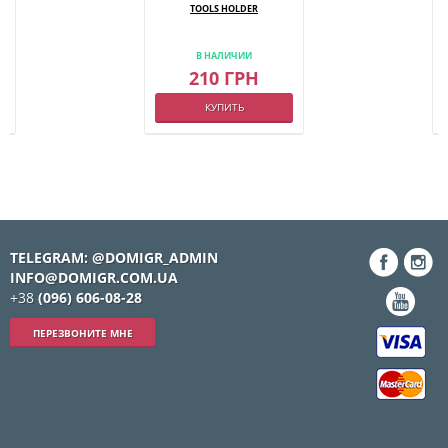
-
TOOLS HOLDER
0
В НАЛИЧИИ
210 ГРН
КУПИТЬ
TELEGRAM: @DOMIGR_ADMIN
INFO@DOMIGR.COM.UA
+38
(096) 606-08-28
ПЕРЕЗВОНИТЕ МНЕ