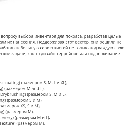
 вопросу выбора инвентаря для покраса, разработав целые
кам их нанесения. Поддерживая этот вектор, они решили не
зработав небольшую серию кистей не только под каждую свою
еские задачи, как-то дизайн террейнов или подчеркивание
coating) (размером S, M, L и XL),
) (размером M and L),
Drybrushing) (размером S, M и L),
ng) (размером S и M),
(размером XS, S и M),
g) (размером M),
enery) (размером M и L),
exture) (размером M).