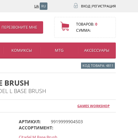
UA
RU
ВХОД
|
РЕГИСТРАЦИЯ
ТОВАРОВ:
0
ПЕРЕЗВОНИТЕ МНЕ
СУММА:
КОМИКСЫ
MTG
АКСЕССУАРЫ
КОД ТОВАРА: 4811
E BRUSH
DEL L BASE BRUSH
GAMES WORKSHOP
АРТИКУЛ:
9919999904503
АССОРТИМЕНТ:
Citadel M Base Brush