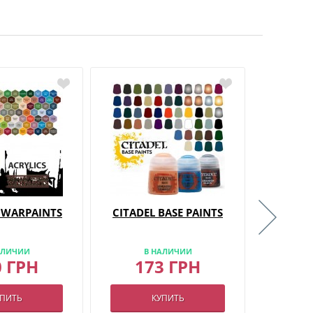
 WARPAINTS
CITADEL BASE PAINTS
CITAD
АЛИЧИИ
В НАЛИЧИИ
В
0 ГРН
173 ГРН
2
УПИТЬ
КУПИТЬ