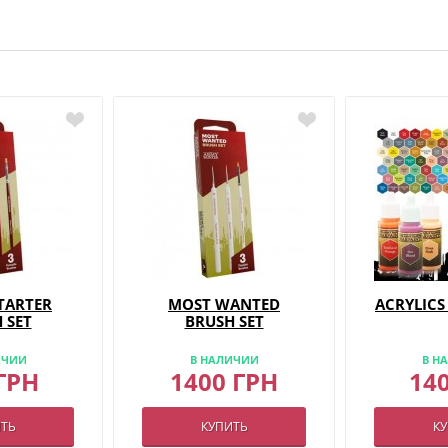
TARTER
MOST WANTED
ACRYLICS
 SET
BRUSH SET
ИЧИИ
В НАЛИЧИИ
В Н
ГРН
1400 ГРН
14
ТЬ
КУПИТЬ
К