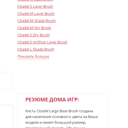
Citadel S Layer Brush
Citadel M Layer Brush
Citadel M Shade Brush
Citadel M Dry Brush
Citadel S Dry Brush
Citadel S Artificer Layer Brush
Citadel L Shade Brush
Citadel M Scenery Brush
Показать больше
Citadel Water Pot
Citadel L Dry Brush
Citadel ХS Artificer Layer Brush
Citadel M Artificer Layer Brush
РЕЗЮМЕ ДОМА ИГР:
Кисть Citadel Large Base Brush создана
для нанесения основного цвета на Ваши
модели и имеет большой размер,