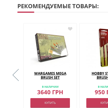
РЕКОМЕНДУЕМЫЕ ТОВАРЫ:
MARKERS
WARGAMES MEGA
HOBBY S
НО)
BRUSH SET
BRUSH
ИИ
В НАЛИЧИИ
В НАЛ
РН
3640 ГРН
950 
КУПИТЬ
КУПИ