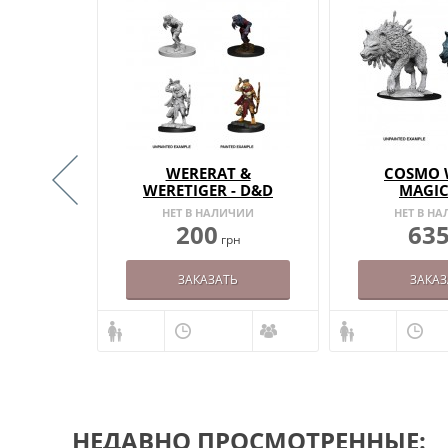
R - D&D
WERERAT &
COSMO 
'S
WERETIGER - D&D
MAGIC
OUS
NOLZUR'S
GATHE
ИИ
НЕТ В НАЛИЧИИ
НЕТ В Н
 - W25
MARVELOUS
MINIATUR
200
63
рн
MINIATURES - W11
грн
ЗАКАЗАТЬ
ЗАКАЗ
НЕДАВНО ПРОСМОТРЕННЫЕ: