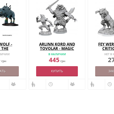
WOLF -
ARLINN KORD AND
FEY WER
 THE
TOVOLAR - MAGIC
CRITI
RING
THE GATHERING
MINIAT
АЛИЧИИ
В НАЛИЧИИ
НЕТ В
ES - W14
MINIATURES - W4
5
445
2
грн
грн
АТЬ
КУПИТЬ
ЗА