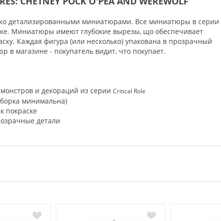
RES: CHETNEY POCK O'PEA AND WEREWOLF
ысоко детализированными миниатюрами. Все миниатюры в серии
ске. Миниатюры имеют глубокие вырезы, що обеспечивает
ску. Каждая фигура (или несколько) упакована в прозрачный
 в магазине - покупатель видит, что покупает.
 монстров и декораций из серии
Critical Role
сборка минимальна)
к покраске
озрачные детали