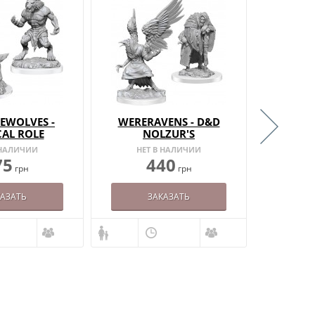
EWOLVES -
WERERAVENS - D&D
WEREW
CAL ROLE
NOLZUR'S
N
URES - W3
MARVELOUS
MA
 НАЛИЧИИ
НЕТ В НАЛИЧИИ
НЕТ
MINIATURES - W19
MINI
75
440
грн
грн
КАЗАТЬ
ЗАКАЗАТЬ