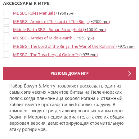
АКСЕССУАРЫ К ИГРЕ:
ME SBG Rules Manual (
)
+1960 грн
ME SBG - Armies of The Lord of The Rings (
)
+2300 грн
Middle-Earth SBG - Rohan Stronghold (
)
+10810 грн
ME SBG - Armies of Middle-earth (
)
+1950 грн
ME SBG - The Lord of the Rings: The War of the Rohirrim (
)
+975 грн
ME SBG - The Treachery of Gollum™ (
)
+975 грн
РЕЗЮМЕ ДОМА ИГР
Набор Éowyn & Merry позволяет воссоздать один из
самых эпических моментов битвы на Пеленнорских
полях, когда племянница короля Рогана и отважный
хоббит вместе противостояли Королю-колдуну. В
комплект входят три детализированных миниатюры:
Эовин и Мерри в пешем варианте, а также их общая
верховая версия, демонстрирующая стремительную
атаку рогиримов.