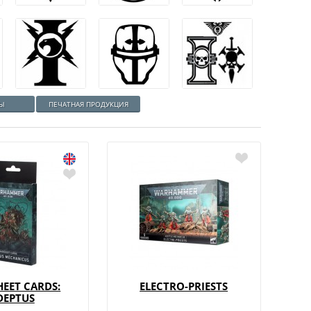
РЫ
ПЕЧАТНАЯ ПРОДУКЦИЯ
EET CARDS:
ELECTRO-PRIESTS
DEPTUS
ICUS - 10TH