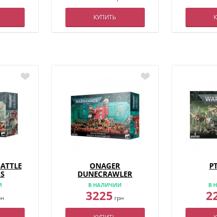
КУПИТЬ
ATTLE
ONAGER
P
RS
DUNECRAWLER
И
В НАЛИЧИИ
В 
3225
2
рн
грн