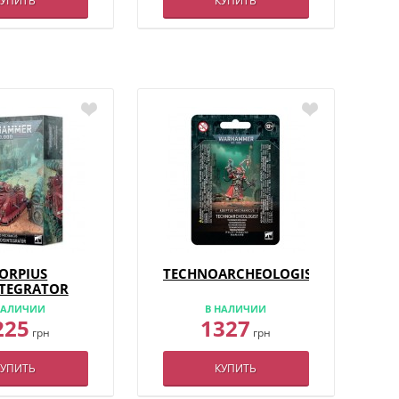
КУПИТЬ
КУПИТЬ
ORPIUS
TECHNOARCHEOLOGIST
NTEGRATOR
НАЛИЧИИ
В НАЛИЧИИ
225
1327
грн
грн
КУПИТЬ
КУПИТЬ