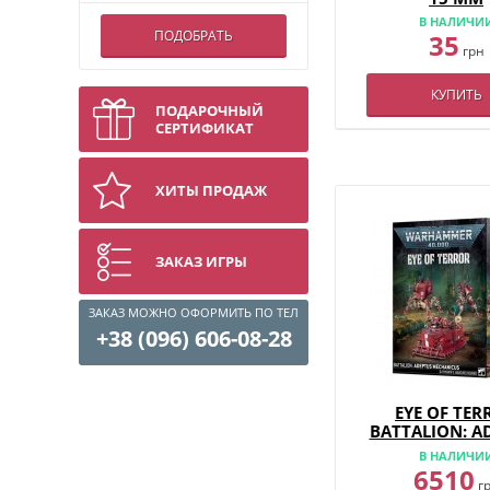
В НАЛИЧИ
ПОДОБРАТЬ
35
грн
КУПИТЬ
ПОДАРОЧНЫЙ
СЕРТИФИКАТ
ХИТЫ ПРОДАЖ
ЗАКАЗ ИГРЫ
ЗАКАЗ МОЖНО ОФОРМИТЬ ПО ТЕЛ
+38 (096) 606-08-28
EYE OF TER
BATTALION: A
MECHANIC
В НАЛИЧИ
6510
г