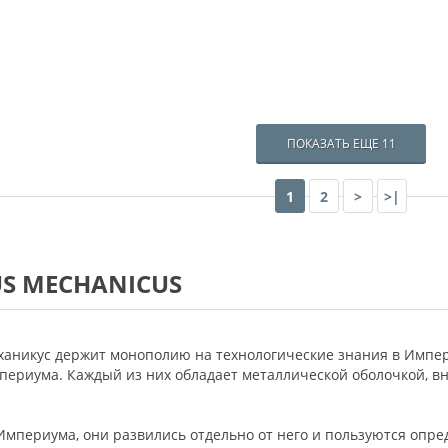
ПОКАЗАТЬ ЕЩЕ 11
1
2
>
>|
US MECHANICUS
еханикус держит монополию на технологические знания в Имп
ериума. Каждый из них обладает металлической оболочкой, вн
 Империума, они развились отдельно от него и пользуются опр