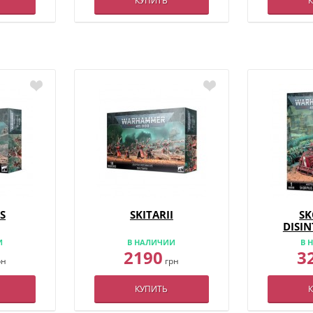
КУПИТЬ
S
SKITARII
SK
DISI
И
В НАЛИЧИИ
В 
2190
3
рн
грн
КУПИТЬ