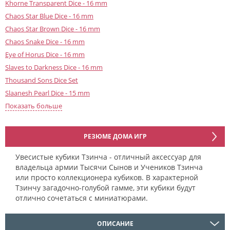
Khorne Transparent Dice - 16 mm
Chaos Star Blue Dice - 16 mm
Chaos Star Brown Dice - 16 mm
Chaos Snake Dice - 16 mm
Eye of Horus Dice - 16 mm
Slaves to Darkness Dice - 16 mm
Thousand Sons Dice Set
Slaanesh Pearl Dice - 15 mm
Khorne Opaque Dice - 16 mm
Показать больше
Red Corsairs Dice - 15 mm
РЕЗЮМЕ ДОМА ИГР
Увесистые кубики Тзинча - отличный аксессуар для
владельца армии Тысячи Сынов и Учеников Тзинча
или просто коллекционера кубиков. В характерной
Тзинчу загадочно-голубой гамме, эти кубики будут
отлично сочетаться с миниатюрами.
ОПИСАНИЕ