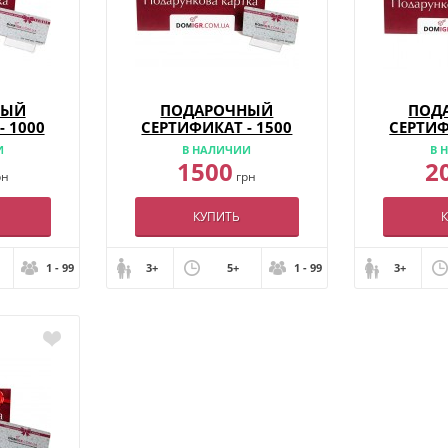
НЫЙ
ПОДАРОЧНЫЙ
ПОД
- 1000
СЕРТИФИКАТ - 1500
СЕРТИФ
И
В НАЛИЧИИ
В 
1500
2
рн
грн
КУПИТЬ
1 - 99
3+
5+
1 - 99
3+