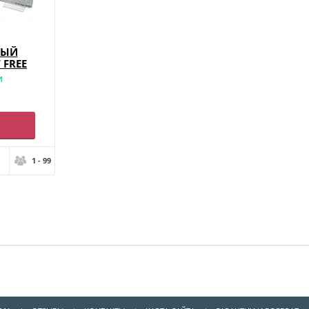
НЫЙ
 FREE
И
1 - 99