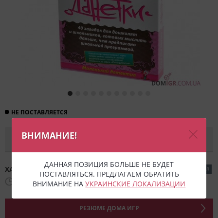
НЕ ПОСТАВЛЯЕТСЯ
ВНИМАНИЕ!
СООБЩИТЬ О ПОСТУПЛЕНИИ
ДАННАЯ ПОЗИЦИЯ БОЛЬШЕ НЕ БУДЕТ
ХАРАКТЕРИСТИКИ ИГРЫ
КОД ТОВАРА: 2488
ПОСТАВЛЯТЬСЯ. ПРЕДЛАГАЕМ ОБРАТИТЬ
20 - 40
6+
2+
РУС
ВНИМАНИЕ НА
УКРАИНСКИЕ ЛОКАЛИЗАЦИИ
РЕЗЮМЕ ДОМА ИГР