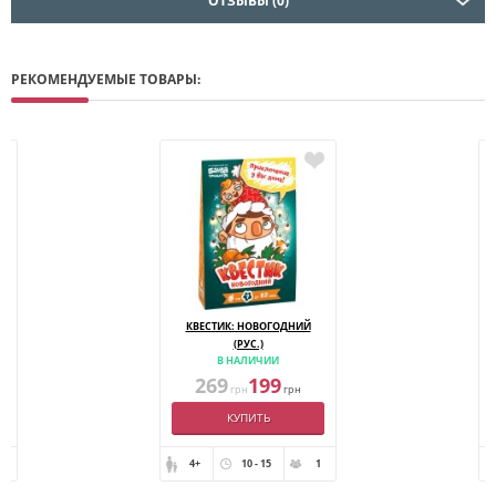
ОТЗЫВЫ (0)
РЕКОМЕНДУЕМЫЕ ТОВАРЫ:
КВЕСТИК: НОВОГОДНИЙ
(РУС.)
В НАЛИЧИИ
269
199
грн
грн
КУПИТЬ
- 8
4+
10 - 15
1