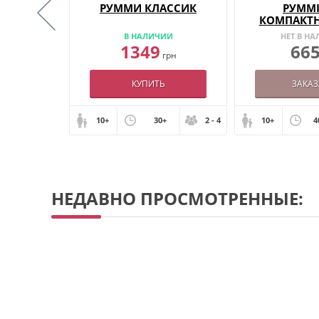
ОРОЛЯ
РУММИ КЛАССИК
РУММІ
КОМПАКТН
ИИ
В НАЛИЧИИ
НЕТ В Н
1349
66
грн
грн
КУПИТЬ
ЗАКАЗ
+
2
10+
30+
2 - 4
10+
4
НЕДАВНО ПРОСМОТРЕННЫЕ: