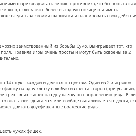
линиями шариков двигать линию противника, чтобы попытатьс
 возможно, если занять более выгодную позицию и иметь
акже следить за своими шариками и планировать свои действи
зможно заимствованный из борьбы Сумо. Выигрывает тот, кто
 поля. Правила игры очень просты и могут быть освоены за 2
мительно.
о 14 штук с каждой и делятся по цветам. Один из 2-х игроков
 фишку на одну клетку в любую из шести сторон (при условии,
или трех своих фишек на одну клетку по направлению ряда. Если
то она также сдвигается или вообще выталкивается с доски, ес
е может двигать двухфишечные вражеские ряды.
 шесть чужих фишек.