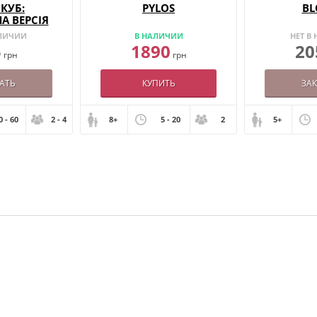
КУБ:
PYLOS
BL
А ВЕРСІЯ
АЛИЧИИ
В НАЛИЧИИ
НЕТ В
5
1890
20
грн
грн
АТЬ
КУПИТЬ
ЗА
0 - 60
2 - 4
8+
5 - 20
2
5+