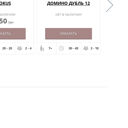
OKUS
ДОМИНО ДУБЛЬ 12
5 В
COLLEC
 НАЛИЧИИ
НЕТ В НАЛИЧИИ
В
50
1
грн
КАЗАТЬ
ЗАКАЗАТЬ
20 - 20
2 - 4
7+
30 - 45
2 - 10
6+