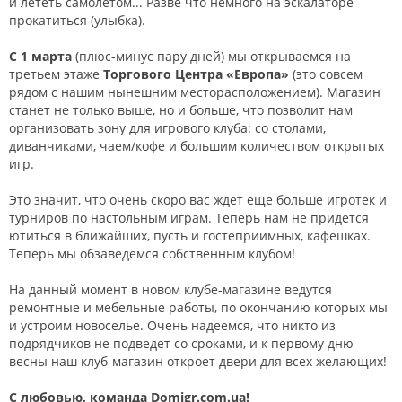
и лететь самолетом... Разве что немного на эскалаторе
прокатиться (улыбка).
С 1 марта
(плюс-минус пару дней) мы открываемся на
третьем этаже
Торгового Центра «Европа»
(это совсем
рядом с нашим нынешним месторасположением). Магазин
станет не только выше, но и больше, что позволит нам
организовать зону для игрового клуба: со столами,
диванчиками, чаем/кофе и большим количеством открытых
игр.
Это значит, что очень скоро вас ждет еще больше игротек и
турниров по настольным играм. Теперь нам не придется
ютиться в ближайших, пусть и гостеприимных, кафешках.
Теперь мы обзаведемся собственным клубом!
На данный момент в новом клубе-магазине ведутся
ремонтные и мебельные работы, по окончанию которых мы
и устроим новоселье. Очень надеемся, что никто из
подрядчиков не подведет со сроками, и к первому дню
весны наш клуб-магазин откроет двери для всех желающих!
С любовью, команда Domigr.com.ua!