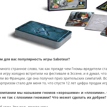
м для вас популярность игры Saboteur?
много странное слово, так как прежде чем Гномы-вредители ста
я игру холодно встретили на фестивале в Эссене, и я думал, что
ли во Франции, где она получил приз зрительских симпатий. Вс
рпризом стало для меня то, что спустя 12 лет цифра продаж иг
компании мы называем гномов «хорошими» и «плохими». О
о не так с плохими гномами? Что может сделать их добрее?
б этом. Это ведь просто игра.