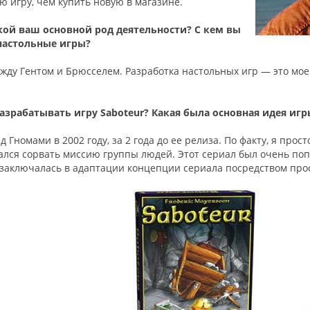
ю игру, чем купить новую в магазине.
кой ваш основной род деятельности? С кем вы
настольные игры?
ежду Гентом и Брюсселем. Разработка настольных игр — это мое
разрабатывать игру Saboteur? Какая была основная идея игр
д Гномами в 2002 году, за 2 года до ее релиза. По факту, я пр
лся сорвать миссию группы людей. Этот сериал был очень поп
заключалась в адаптации концепции сериала посредством про