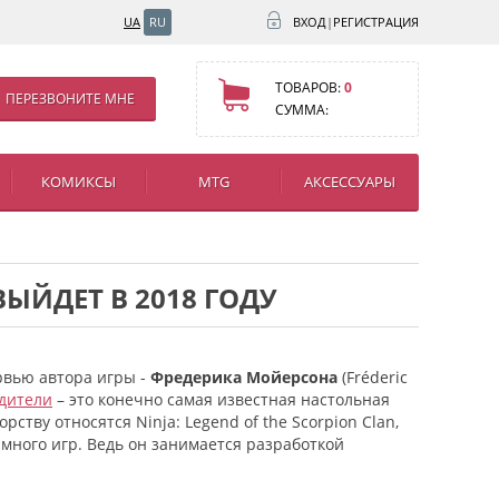
UA
RU
ВХОД
|
РЕГИСТРАЦИЯ
ТОВАРОВ:
0
ПЕРЕЗВОНИТЕ МНЕ
СУММА:
КОМИКСЫ
MTG
АКСЕССУАРЫ
ЫЙДЕТ В 2018 ГОДУ
рвью автора игры -
Фредерика Мойерсона
(Fréderic
дители
– это конечно самая известная настольная
орству относятся Ninja: Legend of the Scorpion Clan,
 много игр. Ведь он занимается разработкой