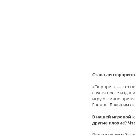
Стала ли сюрпризо
«Сюрприз» — это не
спустя после издани
игру отлично приня
Гномов. Большим сю
В нашей игровой 
другие плохие? Чт
Просто не думайте о