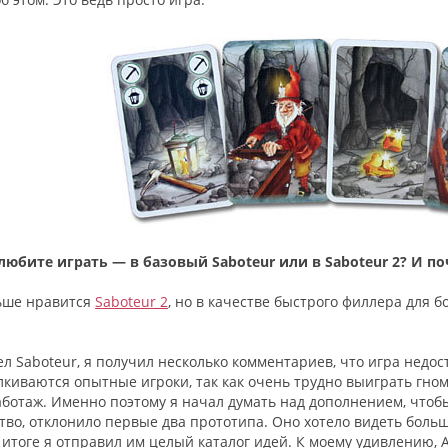
любите играть — в базовый Saboteur или в Saboteur 2? И п
льше нравится
Saboteur 2
, но в качестве быстрого филлера для
ел Saboteur, я получил несколько комментариев, что игра недо
киваются опытные игроки, так как очень трудно выиграть гномо
аботаж. Именно поэтому я начал думать над дополнением, чтобы
тво, отклонило первые два прототипа. Оно хотело видеть больш
итоге я отправил им целый каталог идей. К моему удивлению, A