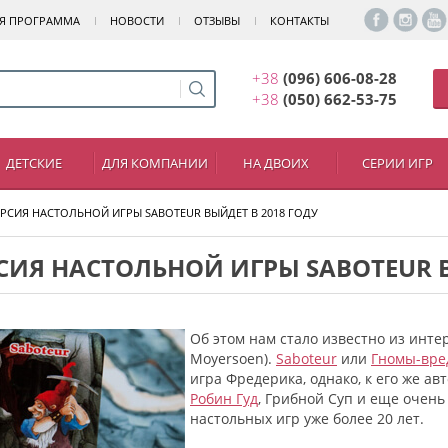
Я ПРОГРАММА
НОВОСТИ
ОТЗЫВЫ
КОНТАКТЫ
+38
(096) 606-08-28
+38
(050) 662-53-75
ДЕТСКИЕ
ДЛЯ КОМПАНИИ
НА ДВОИХ
СЕРИИ ИГР
РСИЯ НАСТОЛЬНОЙ ИГРЫ SABOTEUR ВЫЙДЕТ В 2018 ГОДУ
СИЯ НАСТОЛЬНОЙ ИГРЫ SABOTEUR В
Об этом нам стало известно из инте
Moyersoen).
Saboteur
или
Гномы-вре
игра Фредерика, однако, к его же авт
Робин Гуд
, Грибной Суп и еще очень
настольных игр уже более 20 лет.