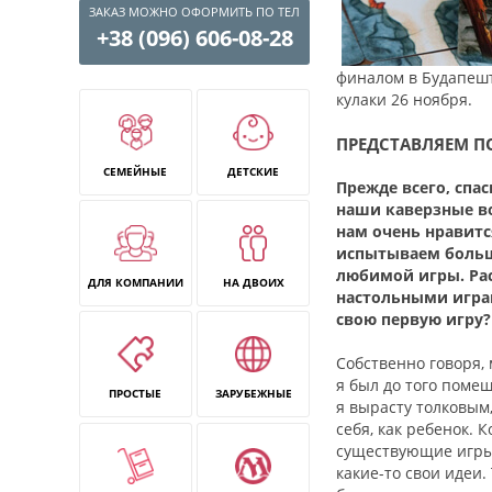
ЗАКАЗ МОЖНО ОФОРМИТЬ ПО ТЕЛ
+38 (096) 606-08-28
финалом в Будапешт
кулаки 26 ноября.
ПРЕДСТАВЛЯЕМ
П
СЕМЕЙНЫЕ
ДЕТСКИЕ
Прежде всего, спас
наши каверзные во
нам очень нравитс
испытываем больш
любимой игры. Рас
ДЛЯ КОМПАНИИ
НА ДВОИХ
настольными играм
свою первую игру?
Собственно говоря, 
я был до того помеш
ПРОСТЫЕ
ЗАРУБЕЖНЫЕ
я вырасту толковым,
себя, как ребенок. 
существующие игры 
какие-то свои идеи.