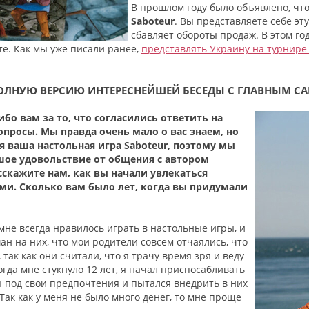
В прошлом году было объявлено, чт
Saboteur
. Вы представляете себе эт
сбавляет обороты продаж. В этом го
е. Как мы уже писали ранее,
представлять Украину на турнире
ОЛНУЮ ВЕРСИЮ ИНТЕРЕСНЕЙШЕЙ БЕСЕДЫ С ГЛАВНЫМ С
ибо вам за то, что согласились ответить на
просы. Мы правда очень мало о вас знаем, но
я ваша настольная игра Saboteur, поэтому мы
ое удовольствие от общения с автором
скажите нам, как вы начали увлекаться
и. Сколько вам было лет, когда вы придумали
мне всегда нравилось играть в настольные игры, и
ан на них, что мои родители совсем отчаялись, что
 так как они считали, что я трачу время зря и веду
Когда мне стукнуло 12 лет, я начал приспосабливать
под свои предпочтения и пытался внедрить в них
 Так как у меня не было много денег, то мне проще