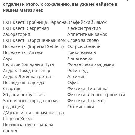
отдали (и этого, к сожалению, вы уже не найдете в
нашем магазине)
:
EXIT Квест: Гробница Фараона
Эльфийский Замок
EXIT Квест: Секретная
Лесной трактир
лаборатория
Аппетитный замок
EXIT Квест: Заброшенный дом
Слово за слово
Поселенцы (Imperial Settlers)
Остров обезьян
Поселенцы: Ацтеки
Гонки ежиков
Азул
Лапы вверх
Великий Западный Путь
Финансовая академия
Андор: Поход на север
Робин гуд
Андор: Легенда третья -
Алхимия
Последняя надежда
Офис
Спартак
Фиксики. Гирлянда
80 дней вокруг света
Фиксики. Лесные тропинки
Затерянные города (новая
Фиксики. Пылесос
редакция)
Осьминожки
Д'Артаньян и три мушкетера
Шерлок Холмс
Цивилизация от начала
времен