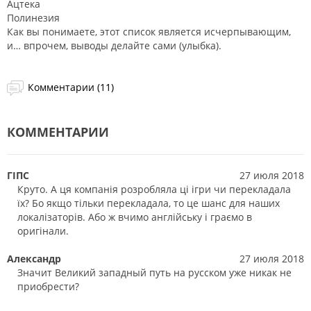
Ацтека
Полинезия
Как вы понимаете, этот список является исчерпывающим,
и… впрочем, выводы делайте сами (улыбка).
Комментарии (11)
КОММЕНТАРИИ
ГІПС
27 июля 2018
Круто. А ця компанія розробляла ці ігри чи перекладала
їх? Бо якщо тільки перекладала, то це шанс для наших
локалізаторів. Або ж вчимо англійську і граємо в
оригінали.
Александр
27 июля 2018
Значит Великий западный путь на русском уже никак не
приобрести?