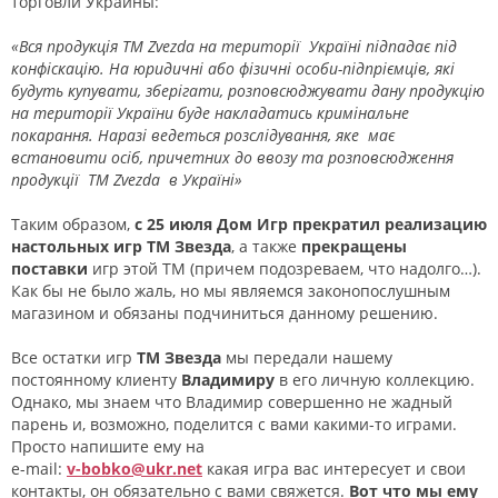
торговли Украины:
«Вся продукція ТМ Zvezda на території Україні підпадає під
конфіскацію. На юридичні або фізичні особи-підпріємців, які
будуть купувати, зберігати, розповсюджувати дану продукцію
на території України буде накладатись кримінальне
покарання. Наразі ведеться розслідування, яке має
встановити осіб, причетних до ввозу та розповсюдження
продукції ТМ Zvezda в Україні»
Таким образом,
с 25 июля Дом Игр прекратил реализацию
настольных игр ТМ Звезда
, а также
прекращены
поставки
игр этой ТМ (причем подозреваем, что надолго…).
Как бы не было жаль, но мы являемся законопослушным
магазином и обязаны подчиниться данному решению.
Все остатки игр
ТМ Звезда
мы передали нашему
постоянному клиенту
Владимиру
в его личную коллекцию.
Однако, мы знаем что Владимир совершенно не жадный
парень и, возможно, поделится с вами какими-то играми.
Просто напишите ему на
e-mail:
v-bobko@ukr.net
какая игра вас интересует и свои
контакты, он обязательно с вами свяжется.
Вот что мы ему