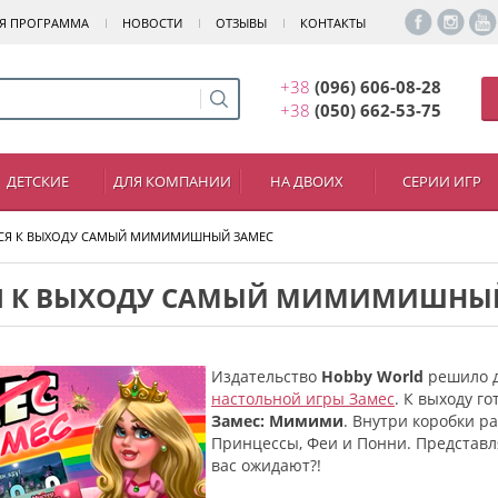
Я ПРОГРАММА
НОВОСТИ
ОТЗЫВЫ
КОНТАКТЫ
+38
(096) 606-08-28
+38
(050) 662-53-75
ДЕТСКИЕ
ДЛЯ КОМПАНИИ
НА ДВОИХ
СЕРИИ ИГР
СЯ К ВЫХОДУ САМЫЙ МИМИМИШНЫЙ ЗАМЕС
Я К ВЫХОДУ САМЫЙ МИМИМИШНЫ
Издательство
Hobby World
решило д
настольной игры Замес
. К выходу г
Замес: Мимими
. Внутри коробки р
Принцессы, Феи и Понни. Представл
вас ожидают?!