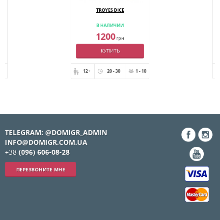
TROYES DICE
В НАЛИЧИИ
1200
грн
КУПИТЬ
- 4
12+
20 - 30
1 - 10
TELEGRAM: @DOMIGR_ADMIN
INFO@DOMIGR.COM.UA
+38
(096) 606-08-28
ПЕРЕЗВОНИТЕ МНЕ