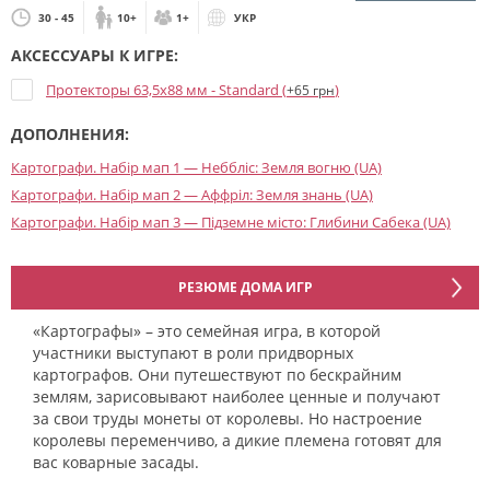
30 - 45
10+
1+
УКР
АКСЕССУАРЫ К ИГРЕ:
Протекторы 63,5x88 мм - Standard (
)
+65 грн
ДОПОЛНЕНИЯ:
Картографи. Набір мап 1 — Неббліс: Земля вогню (UA)
Картографи. Набір мап 2 — Аффріл: Земля знань (UA)
Картографи. Набір мап 3 — Підземне місто: Глибини Сабека (UA)
РЕЗЮМЕ ДОМА ИГР
«Картографы» – это семейная игра, в которой
участники выступают в роли придворных
картографов. Они путешествуют по бескрайним
землям, зарисовывают наиболее ценные и получают
за свои труды монеты от королевы. Но настроение
королевы переменчиво, а дикие племена готовят для
вас коварные засады.