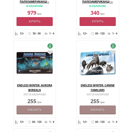
ПАЛЕОАМЕРИКАНЦІ –
ПАЛЕОАМЕРИКАНЦІ —
В НАЛИЧИИ
В НАЛИЧИИ
ПРАЩУРИ
МАМУТ
979
340
грн
грн
КУПИТЬ
КУПИТЬ
12+
50 - 90
1 - 4
12+
60 - 120
1 - 4
Д
Д
ENDLESS WINTER: AURORA
ENDLESS WINTER: CANINE
BOREALIS
FAMILIARS
НЕТ В НАЛИЧИИ
НЕТ В НАЛИЧИИ
255
255
грн
грн
ЗАКАЗАТЬ
ЗАКАЗАТЬ
12+
60 - 120
1 - 4
12+
60 - 120
1 - 4