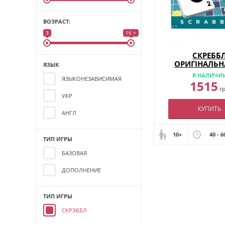
ВОЗРАСТ:
3
16 +
СКРЕББ
ОРИГІНАЛЬН
ЯЗЫК
(УКР)
В НАЛИЧИ
ЯЗЫКОНЕЗАВИСИМАЯ
1515
г
УКР
КУПИТЬ
АНГЛ
10+
40 - 6
ТИП ИГРЫ
БАЗОВАЯ
ДОПОЛНЕНИЕ
ТИП ИГРЫ
СКРЭББЛ