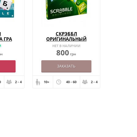
Л
СКРЭББЛ
А ГРА
ОРИГИНАЛЬНЫЙ
(АНГЛ)
И
НЕТ В НАЛИЧИИ
800
рн
грн
ЗАКАЗАТЬ
0
2 - 4
10+
40 - 60
2 - 4