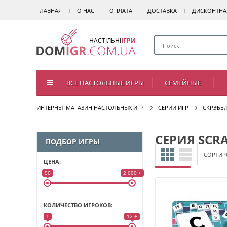
ГЛАВНАЯ
О НАС
ОПЛАТА
ДОСТАВКА
ДИСКОНТНА
НАСТІЛЬНІ
ІГРИ
ВСЕ НАСТОЛЬНЫЕ ИГРЫ
СЕМЕЙНЫЕ
ИНТЕРНЕТ МАГАЗИН НАСТОЛЬНЫХ ИГР
СЕРИИ ИГР
СКРЭББ
СЕРИЯ SCR
ПОДБОР ИГРЫ
СОРТИР
ЦЕНА:
50
2 000 +
КОЛИЧЕСТВО ИГРОКОВ:
1
12 +