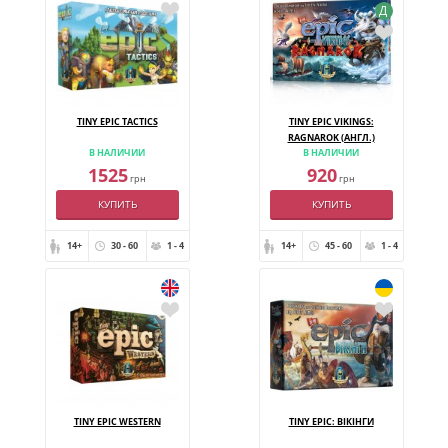
Д
TINY EPIC TACTICS
TINY EPIC VIKINGS:
RAGNAROK (АНГЛ.)
В НАЛИЧИИ
В НАЛИЧИИ
1525
920
грн
грн
КУПИТЬ
КУПИТЬ
14+
30 - 60
1 - 4
14+
45 - 60
1 - 4
TINY EPIC WESTERN
TINY EPIC: ВІКІНГИ