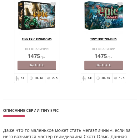
TINY EPIC KINGDOMS
TINY EPIC ZOMBIES
НЕТ В НАЛИЧИИ
НЕТ В НАЛИЧИИ
1475
1475
грн
грн
ЗАКАЗАТЬ
ЗАКАЗАТЬ
13+
30 - 60
2 - 5
14+
30 - 45
1 - 5
ОПИСАНИЕ СЕРИИ TINY EPIC
Даже что-то маленькое может стать мегаэпичным, если за
него возьмется мастер геймдизайна Скотт Олмс. Данная