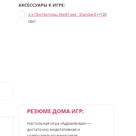
АКСЕССУАРЫ К ИГРЕ:
2 x Протекторы 56x87 мм - Standard (
+130
)
грн
РЕЗЮМЕ ДОМА ИГР:
Настольная игра «Адріанів вал» —
достаточно медитативная и
созерцательно-вдумчивая