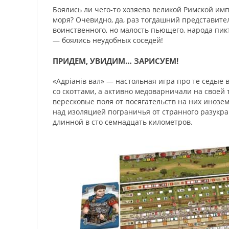
Боялись ли чего-то хозяева великой Римской им
моря? Очевидно, да, раз тогдашний представител
воинственного, но малость пьющего, народа пик
— боялись неудобных соседей!
ПРИДЕМ, УВИДИМ… ЗАРИСУЕМ!
«Адріанів вал» — настольная игра про те седые
со скоттами, а активно медоварничали на своей
вересковые поля от посягательств на них инозе
над изоляцией пограничья от странного разукр
длинной в сто семнадцать километров.