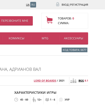
UA
RU
ВХОД
|
РЕГИСТРАЦИЯ
ТОВАРОВ:
0
ПЕРЕЗВОНИТЕ МНЕ
СУММА:
КОМИКСЫ
MTG
АКСЕССУАРЫ
КОД ТОВАРА: 6677
ИАНА, АДРИАНОВ ВАЛ
LORD OF BOARDS
/ 2021
BGG
8.1
ХАРАКТЕРИСТИКИ ИГРЫ
45 - 60
12+
1 - 6
УКР