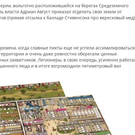
перии, вольготно расположившейся на берегах Средеземного
ь власти Адриан Август приказал отделить свои земли от
тов (прямая отсылка к балладе Стивенсона про вересковый мед)
 времена, когда славные пикты еще не успели ассимилироваться
 территории и очень даже ревностно оберегали ценные
мных захватчиков. Легионеры, в свою очередь, усиленно работа
ашенного люда и в итоге взгромоздили пятиметровый вал