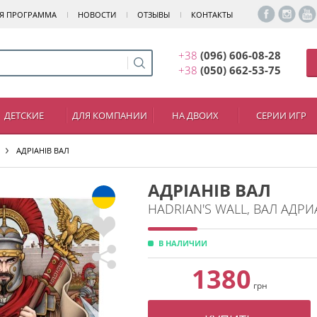
Я ПРОГРАММА
НОВОСТИ
ОТЗЫВЫ
КОНТАКТЫ
+38
(096) 606-08-28
+38
(050) 662-53-75
ДЕТСКИЕ
ДЛЯ КОМПАНИИ
НА ДВОИХ
СЕРИИ ИГР
АДРІАНІВ ВАЛ
АДРІАНІВ ВАЛ
HADRIAN'S WALL, ВАЛ АДР
В НАЛИЧИИ
1380
грн