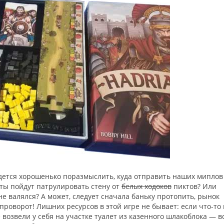
дется хорошенько поразмыслить, куда отправить наших миплов
аты пойдут патрулировать стену от
белых ходоков
пиктов? Или
не валялся? А может, следует сначала баньку протопить, рынок
проворот! Лишних ресурсов в этой игре не бывает: если что-то 
 возвели у себя на участке туалет из казенного шлакоблока — в