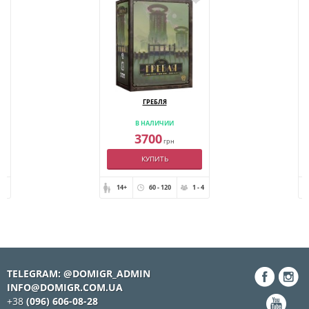
ГРЕБЛЯ
В НАЛИЧИИ
3700
грн
КУПИТЬ
- 4
14+
60 - 120
1 - 4
TELEGRAM: @DOMIGR_ADMIN
INFO@DOMIGR.COM.UA
+38
(096) 606-08-28