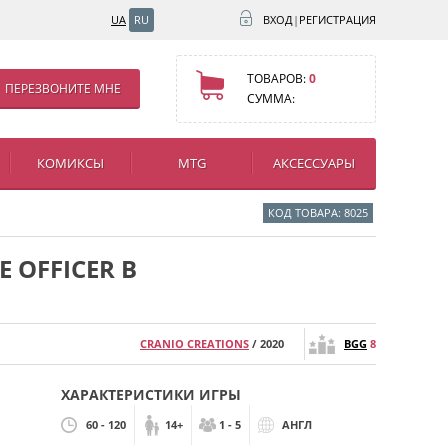
UA
RU
ВХОД
|
РЕГИСТРАЦИЯ
ТОВАРОВ:
0
ПЕРЕЗВОНИТЕ МНЕ
СУММА:
КОМИКСЫ
MTG
АКСЕССУАРЫ
КОД ТОВАРА: 8025
E OFFICER B
CRANIO CREATIONS
/ 2020
BGG
8
ХАРАКТЕРИСТИКИ ИГРЫ
60 - 120
14+
1 - 5
АНГЛ