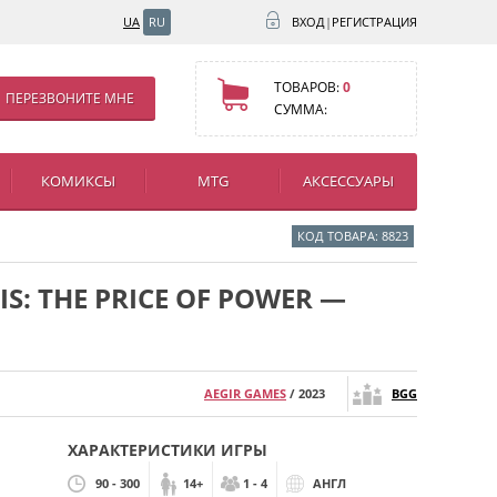
UA
RU
ВХОД
|
РЕГИСТРАЦИЯ
ТОВАРОВ:
0
ПЕРЕЗВОНИТЕ МНЕ
СУММА:
КОМИКСЫ
MTG
АКСЕССУАРЫ
КОД ТОВАРА: 8823
S: THE PRICE OF POWER —
AEGIR GAMES
/ 2023
BGG
ХАРАКТЕРИСТИКИ ИГРЫ
90 - 300
14+
1 - 4
АНГЛ