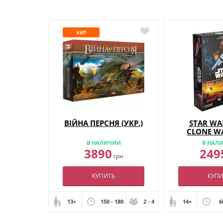
ХИТ
ВІЙНА ПЕРСНЯ (УКР.)
STAR WA
CLONE W
PANDEMIC
В НАЛИЧИИ
В НАЛ
GA
3890
249
грн
КУПИТЬ
КУПИ
13+
150 - 180
2 - 4
14+
6