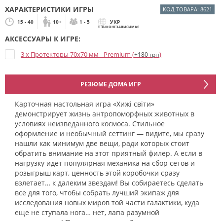
ХАРАКТЕРИСТИКИ ИГРЫ
КОД ТОВАРА: 8621
15 - 40
10+
1 - 5
УКР
ЯЗЫКОНЕЗАВИСИМАЯ
АКСЕССУАРЫ К ИГРЕ:
3 x Протекторы 70x70 мм - Premium (
)
+180 грн
РЕЗЮМЕ ДОМА ИГР
Карточная настольная игра «Хижі світи»
демонстрирует жизнь антропоморфных животных в
условиях неизведанного космоса. Стильное
оформление и необычный сеттинг — видите, мы сразу
нашли как минимум две вещи, ради которых стоит
обратить внимание на этот приятный филер. А если в
нагрузку идет популярная механика на сбор сетов и
розыгрыш карт, ценность этой коробочки сразу
взлетает… к далеким звездам! Вы собираетесь сделать
все для того, чтобы собрать лучший экипаж для
исследования новых миров той части галактики, куда
еще не ступала нога… нет, лапа разумной