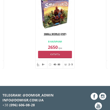
SMALL WORLD (УКР)
В НАЛИЧИИ
2650
грн
КУПИТЬ
- 6
8+
40 - 80
2 - 5
TELEGRAM: @DOMIGR_ADMIN
INFO@DOMIGR.COM.UA
+38
(096) 606-08-28