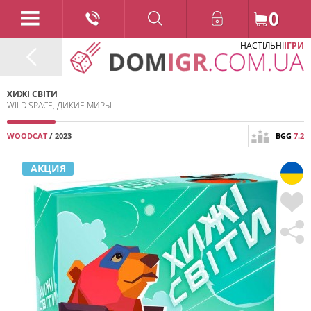
0
НАСТІЛЬНІ
ІГРИ
ХИЖІ СВІТИ
WILD SPACE, ДИКИЕ МИРЫ
WOODCAT
/ 2023
BGG
7.2
АКЦИЯ