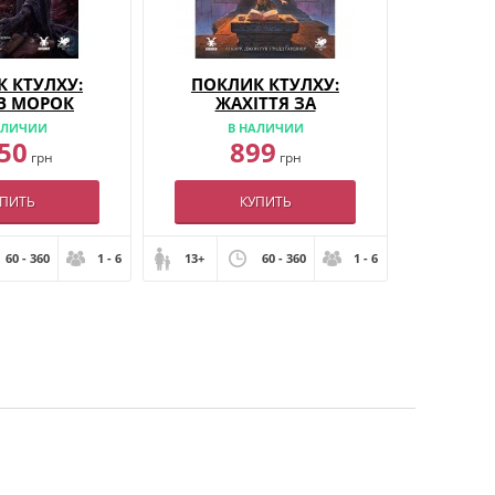
 КТУЛХУ:
ПОКЛИК КТУЛХУ:
 В МОРОК
ЖАХІТТЯ ЗА
БРАМОЮ
АЛИЧИИ
В НАЛИЧИИ
50
899
грн
грн
УПИТЬ
КУПИТЬ
60 - 360
1 - 6
13+
60 - 360
1 - 6