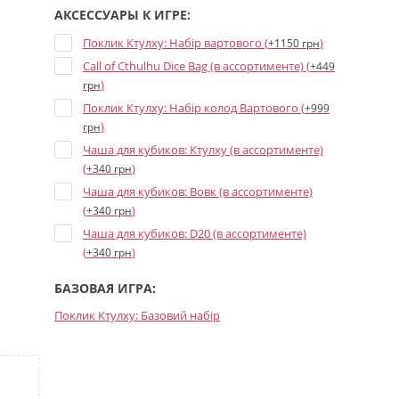
АКСЕССУАРЫ К ИГРЕ:
Поклик Ктулху: Набір вартового (
)
+1150 грн
Call of Cthulhu Dice Bag (в ассортименте) (
+449
)
грн
Поклик Ктулху: Набір колод Вартового (
+999
)
грн
Чаша для кубиков: Ктулху (в ассортименте)
(
)
+340 грн
Чаша для кубиков: Вовк (в ассортименте)
(
)
+340 грн
Чаша для кубиков: D20 (в ассортименте)
(
)
+340 грн
БАЗОВАЯ ИГРА:
Поклик Ктулху: Базовий набір