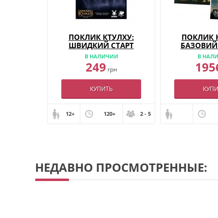
ПОКЛИК КТУЛХУ:
ПОКЛИК 
ШВИДКИЙ СТАРТ
БАЗОВИЙ 
(УКР)
НАБІР ВАР
В НАЛИЧИИ
В НАЛ
КОМП
249
195
грн
КУПИТЬ
КУПИ
12+
120+
2 - 5
НЕДАВНО ПРОСМОТРЕННЫЕ: