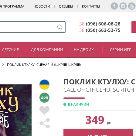
Я ПРОГРАММА
НОВОСТИ
ОТЗЫВЫ
КОНТАКТЫ
+38
(096) 606-08-28
+38
(050) 662-53-75
ДЕТСКИЕ
ДЛЯ КОМПАНИИ
НА ДВОИХ
СЕРИИ ИГР
ПОКЛИК КТУЛХУ: СЦЕНАРІЙ «ШКРЯБ-ШКРЯБ»
ПОКЛИК КТУЛХУ: 
CALL OF CTHULHU: SCRITCH
ДОП
В НАЛИЧИИ
349
грн