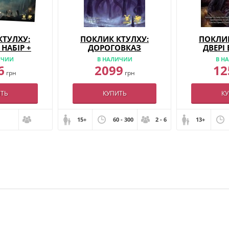
КТУЛХУ:
ПОКЛИК КТУЛХУ:
ПОКЛИК
НАБІР +
ДОРОГОВКАЗ
ДВЕРІ
ТОВОГО —
ВАРТОВОГО
ИЧИИ
В НАЛИЧИИ
В Н
ЛЕКТ
6
2099
12
грн
грн
ТЬ
КУПИТЬ
К
15+
60 - 300
2 - 6
13+