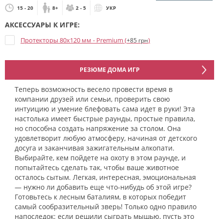
15 - 20
8+
2 - 5
УКР
АКСЕССУАРЫ К ИГРЕ:
Протекторы 80x120 мм - Premium (
)
+85 грн
РЕЗЮМЕ ДОМА ИГР
Теперь возможность весело провести время в
компании друзей или семьи, проверить свою
интуицию и умение блефовать сама идет в руки! Эта
настолька имеет быстрые раунды, простые правила,
но способна создать напряжение за столом. Она
удовлетворит любую атмосферу, начиная от детского
досуга и заканчивая зажигательным алкопати.
Выбирайте, кем пойдете на охоту в этом раунде, и
попытайтесь сделать так, чтобы ваше животное
осталось сытым. Легкая, интересная, эмоциональная
— нужно ли добавить еще что-нибудь об этой игре?
Готовьтесь к лесным баталиям, в которых победит
самый сообразительный зверь! Только одно правило
напоследок: если решили сыграть мышью, пусть это