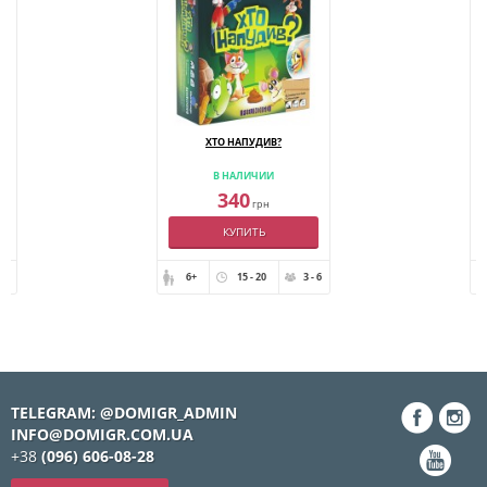
ХТО НАПУДИВ?
В НАЛИЧИИ
340
грн
КУПИТЬ
- 4
6+
15 - 20
3 - 6
TELEGRAM: @DOMIGR_ADMIN
INFO@DOMIGR.COM.UA
+38
(096) 606-08-28