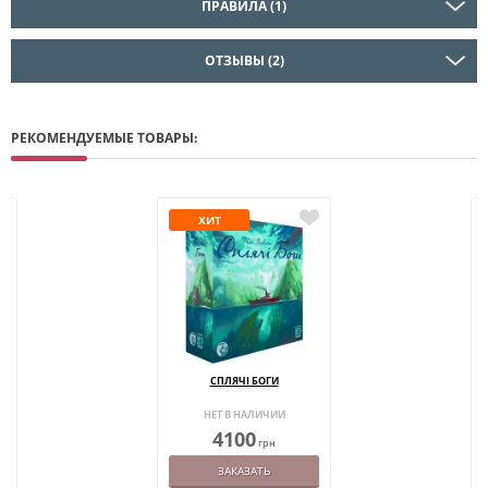
ПРАВИЛА (1)
ОТЗЫВЫ (2)
РЕКОМЕНДУЕМЫЕ ТОВАРЫ:
ХИТ
А
СПЛЯЧІ БОГИ
НЕТ В НАЛИЧИИ
4100
грн
ЗАКАЗАТЬ