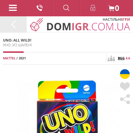
0
НАСТІЛЬНІ
ІГРИ
UNO: ALL WILD!
УНО: УСІ ШАЛЕНІ
MATTEL
/ 2021
BGG
4.6