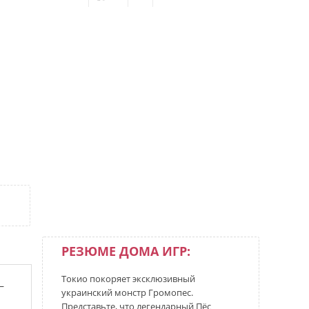
РЕЗЮМЕ ДОМА ИГР:
Токио покоряет эксклюзивный
–
украинский монстр Громопес.
Представьте, что легендарный Пёс