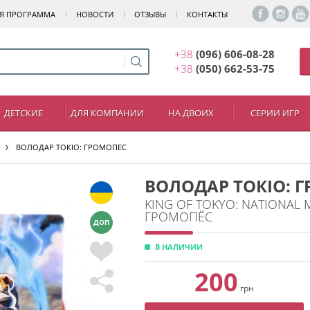
Я ПРОГРАММА
НОВОСТИ
ОТЗЫВЫ
КОНТАКТЫ
+38
(096) 606-08-28
+38
(050) 662-53-75
ДЕТСКИЕ
ДЛЯ КОМПАНИИ
НА ДВОИХ
СЕРИИ ИГР
ВОЛОДАР ТОКІО: ГРОМОПЕС
ВОЛОДАР ТОКІО: 
KING OF TOKYO: NATIONAL
ГРОМОПЁС
ДОП
В НАЛИЧИИ
200
грн