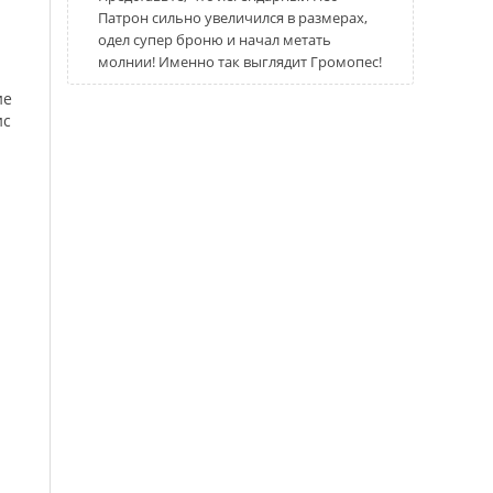
Патрон сильно увеличился в размерах,
одел супер броню и начал метать
молнии! Именно так выглядит Громопес!
ие
ис