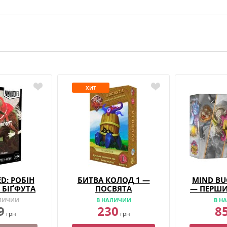
ХИТ
D: РОБІН
БИТВА КОЛОД 1 —
MIND BU
 БІҐФУТА
ПОСВЯТА
— ПЕРШИ
АЛИЧИИ
В НАЛИЧИИ
В Н
9
230
8
грн
грн