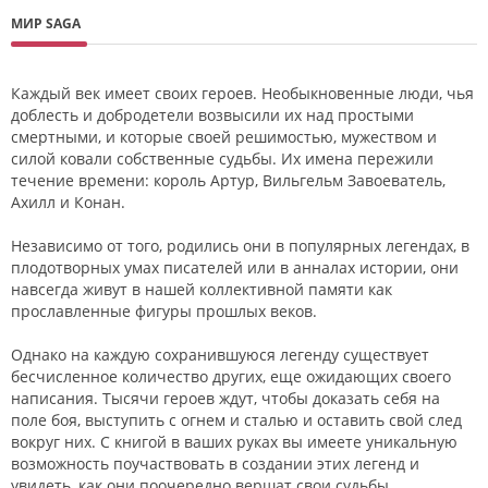
МИР SAGA
Каждый век имеет своих героев. Необыкновенные люди, чья
доблесть и добродетели возвысили их над простыми
смертными, и которые своей решимостью, мужеством и
силой ковали собственные судьбы. Их имена пережили
течение времени: король Артур, Вильгельм Завоеватель,
Ахилл и Конан.
Независимо от того, родились они в популярных легендах, в
плодотворных умах писателей или в анналах истории, они
навсегда живут в нашей коллективной памяти как
прославленные фигуры прошлых веков.
Однако на каждую сохранившуюся легенду существует
бесчисленное количество других, еще ожидающих своего
написания. Тысячи героев ждут, чтобы доказать себя на
поле боя, выступить с огнем и сталью и оставить свой след
вокруг них. С книгой в ваших руках вы имеете уникальную
возможность поучаствовать в создании этих легенд и
увидеть, как они поочередно вершат свои судьбы.