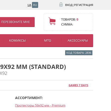
UA
RU
ВХОД
|
РЕГИСТРАЦИЯ
ТОВАРОВ:
0
ПЕРЕЗВОНИТЕ МНЕ
СУММА:
КОМИКСЫ
MTG
АКСЕССУАРЫ
КОД ТОВАРА: 2836
9X92 ММ (STANDARD)
9Х92
GAMES 7 DAYS
АССОРТИМЕНТ:
Протекторы 59x92 мм - Premium