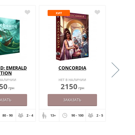
ХИТ
D: EMERALD
CONCORDIA
CONCO
ITION
 НАЛИЧИИ
НЕТ В НАЛИЧИИ
НЕТ
50
2150
1
грн
грн
КАЗАТЬ
ЗАКАЗАТЬ
80 - 90
2 - 4
13+
90 - 100
2 - 5
12+