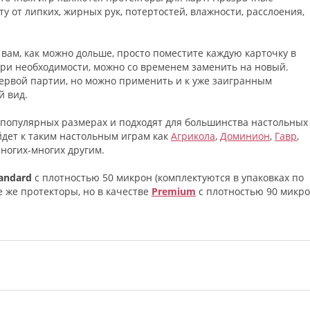
от липких, жирных рук, потертостей, влажности, расслоения,
ам, как можно дольше, просто поместите каждую карточку в
при необходимости, можно со временем заменить на новый.
первой партии, но можно применить и к уже заигранным
й вид.
 популярных размерах и подходят для большинства настольных
йдет к таким настольным играм как
Агрикола
,
Доминион
,
Гавр
,
ногих-многих другим.
andard
с плотностью 50 микрон (комплектуются в упаковках по
е же протекторы, но в качестве
Premium
с плотностью 90 микр