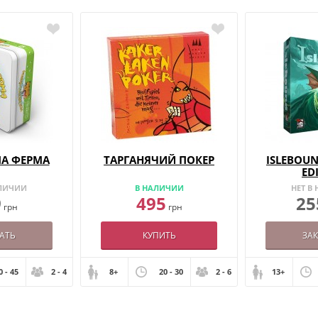
ЛА ФЕРМА
ТАРГАНЯЧИЙ ПОКЕР
ISLEBOUN
ED
АЛИЧИИ
В НАЛИЧИИ
НЕТ В
9
495
25
грн
грн
АТЬ
КУПИТЬ
ЗА
0 - 45
2 - 4
8+
20 - 30
2 - 6
13+