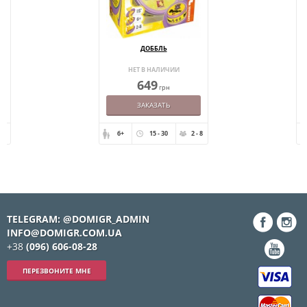
ДОББЛЬ
НЕТ В НАЛИЧИИ
649
грн
ЗАКАЗАТЬ
- 8
6+
15 - 30
2 - 8
TELEGRAM: @DOMIGR_ADMIN
INFO@DOMIGR.COM.UA
+38
(096) 606-08-28
ПЕРЕЗВОНИТЕ МНЕ