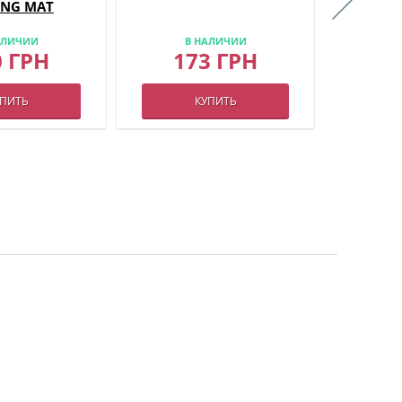
ING MAT
АЛИЧИИ
В НАЛИЧИИ
В
0 ГРН
173 ГРН
1
УПИТЬ
КУПИТЬ