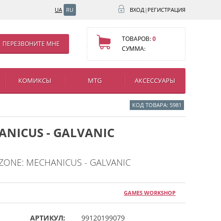
UA
RU
ВХОД
|
РЕГИСТРАЦИЯ
ТОВАРОВ:
0
ПЕРЕЗВОНИТЕ МНЕ
СУММА:
КОМИКСЫ
MTG
АКСЕССУАРЫ
КОД ТОВАРА: 5981
ANICUS - GALVANIC
ONE: MECHANICUS - GALVANIC
GAMES WORKSHOP
АРТИКУЛ:
99120199079