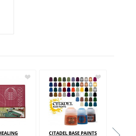
HEALING
CITADEL BASE PAINTS
CIT