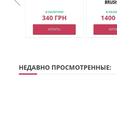
CEMENT)
BRUSH
ИИ
В НАЛИЧИИ
В НАЛ
РН
340 ГРН
1400
КУПИТЬ
КУПИ
НЕДАВНО ПРОСМОТРЕННЫЕ: