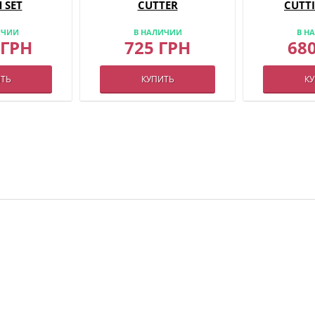
 SET
CUTTER
CUTT
ИЧИИ
В НАЛИЧИИ
В Н
 ГРН
725 ГРН
68
ТЬ
КУПИТЬ
К