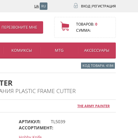
UA
RU
ВХОД
|
РЕГИСТРАЦИЯ
ТОВАРОВ:
0
ПЕРЕЗВОНИТЕ МНЕ
СУММА:
КОМИКСЫ
MTG
АКСЕССУАРЫ
КОД ТОВАРА: 4184
TER
НИЯ PLASTIC FRAME CUTTER
THE ARMY PAINTER
АРТИКУЛ:
TL5039
АССОРТИМЕНТ:
Hobby Knife