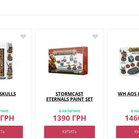
 SKULLS
STORMCAST
WH AOS 
ETERNALS PAINT SET
ИЧИИ
В НАЛИЧИИ
В Н
 ГРН
1390 ГРН
146
ТЬ
КУПИТЬ
К