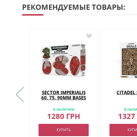
РЕКОМЕНДУЕМЫЕ ТОВАРЫ:
NDA:
SECTOR IMPERIALIS
CITADEL
ERHIVE
60, 75, 90MM BASES
08.2026
975
В НАЛИЧИИ
В НАЛ
грн
1280 ГРН
1327
АЗ
КУПИТЬ
КУПИ