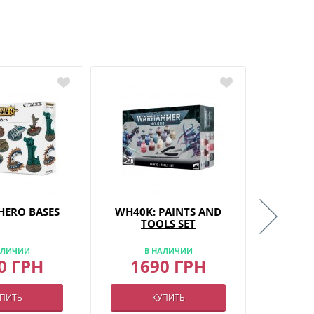
HERO BASES
WH40K: PAINTS AND
CREE
TOOLS SET
АЛИЧИИ
В НАЛИЧИИ
В
0 ГРН
1690 ГРН
13
УПИТЬ
КУПИТЬ