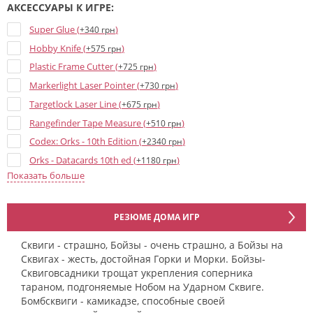
АКСЕССУАРЫ К ИГРЕ:
Super Glue (
)
+340 грн
Hobby Knife (
)
+575 грн
Plastic Frame Cutter (
)
+725 грн
Markerlight Laser Pointer (
)
+730 грн
Targetlock Laser Line (
)
+675 грн
Rangefinder Tape Measure (
)
+510 грн
Codex: Orks - 10th Edition (
)
+2340 грн
Orks - Datacards 10th ed (
)
+1180 грн
Показать больше
Orks Blue Dice - 16 mm (
)
+35 грн
Ghazghkull Dice Set (
)
+1200 грн
РЕЗЮМЕ ДОМА ИГР
Сквиги - страшно, Бойзы - очень страшно, а Бойзы на
Сквигах - жесть, достойная Горки и Морки. Бойзы-
Сквиговсадники трощат укрепления соперника
тараном, подгоняемые Нобом на Ударном Сквиге.
Бомбсквиги - камикадзе, способные своей