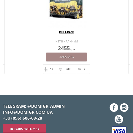
KILLA KANS
НЕТ В НАЛИЧИИ
2455
грн
ЗАКАЗАТЬ
+
12+
60+
2+
TELEGRAM: @DOMIGR_ADMIN
INFO@DOMIGR.COM.UA
+38
(096) 606-08-28
ПЕРЕЗВОНИТЕ МНЕ