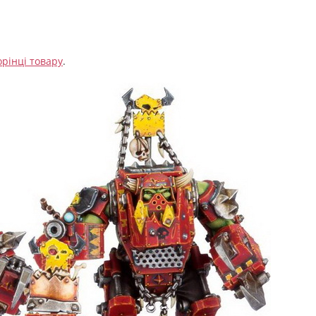
орінці товару
.