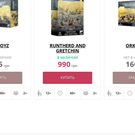
BOYZ
RUNTHERD AND
ORK
GRETCHIN
АЛИЧИИ
В НАЛИЧИИ
НЕТ В
5
990
16
грн
грн
АТЬ
КУПИТЬ
ЗА
60+
2+
12+
60+
2+
12+