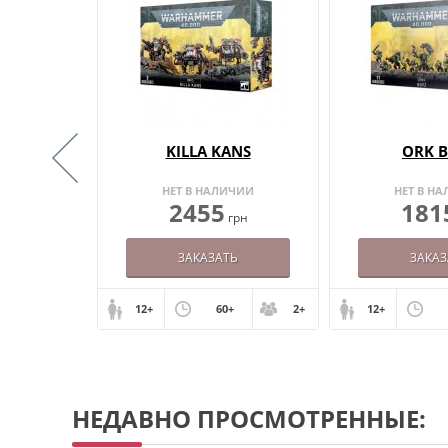
 PAINTS
KILLA KANS
ORK 
ИИ
НЕТ В НАЛИЧИИ
НЕТ В Н
2455
181
грн
грн
ЗАКАЗАТЬ
ЗАКАЗ
+
2+
12+
60+
2+
12+
НЕДАВНО ПРОСМОТРЕННЫЕ: