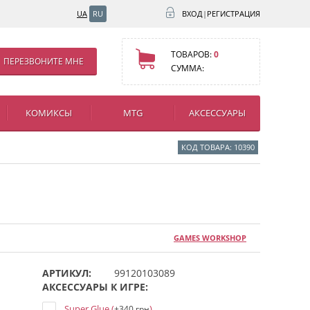
UA
RU
ВХОД
|
РЕГИСТРАЦИЯ
ТОВАРОВ:
0
ПЕРЕЗВОНИТЕ МНЕ
СУММА:
КОМИКСЫ
MTG
АКСЕССУАРЫ
КОД ТОВАРА: 10390
GAMES WORKSHOP
АРТИКУЛ:
99120103089
АКСЕССУАРЫ К ИГРЕ:
Super Glue (
)
+340 грн