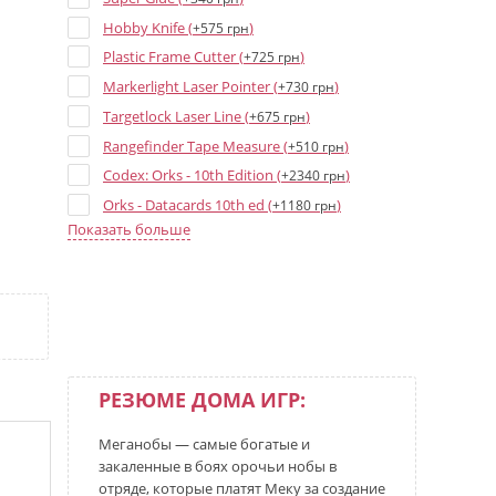
Hobby Knife (
)
+575 грн
Plastic Frame Cutter (
)
+725 грн
Markerlight Laser Pointer (
)
+730 грн
Targetlock Laser Line (
)
+675 грн
Rangefinder Tape Measure (
)
+510 грн
Codex: Orks - 10th Edition (
)
+2340 грн
Orks - Datacards 10th ed (
)
+1180 грн
Показать больше
Orks Blue Dice - 16 mm (
)
+35 грн
Ghazghkull Dice Set (
)
+1200 грн
РЕЗЮМЕ ДОМА ИГР:
Меганобы — самые богатые и
закаленные в боях орочьи нобы в
отряде, которые платят Меку за создание