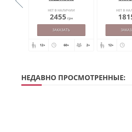
ИИ
НЕТ В НАЛИЧИИ
НЕТ В Н
2455
181
грн
грн
ЗАКАЗАТЬ
ЗАКАЗ
+
2+
12+
60+
2+
12+
НЕДАВНО ПРОСМОТРЕННЫЕ: