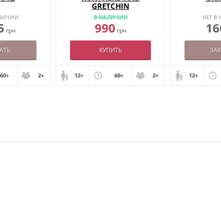
GRETCHIN
АЛИЧИИ
В НАЛИЧИИ
НЕТ В
5
990
16
грн
грн
АТЬ
КУПИТЬ
ЗА
60+
2+
12+
60+
2+
12+