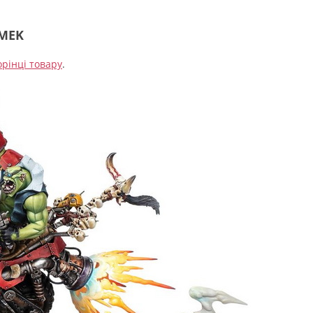
MEK
орінці товару
.