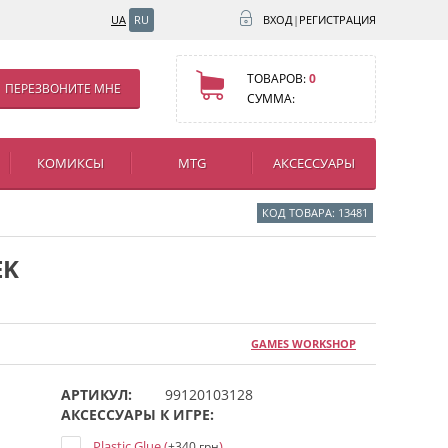
UA
RU
ВХОД
|
РЕГИСТРАЦИЯ
ТОВАРОВ:
0
ПЕРЕЗВОНИТЕ МНЕ
СУММА:
КОМИКСЫ
MTG
АКСЕССУАРЫ
КОД ТОВАРА: 13481
EK
GAMES WORKSHOP
АРТИКУЛ:
99120103128
АКСЕССУАРЫ К ИГРЕ:
Plastic Glue (
)
+340 грн