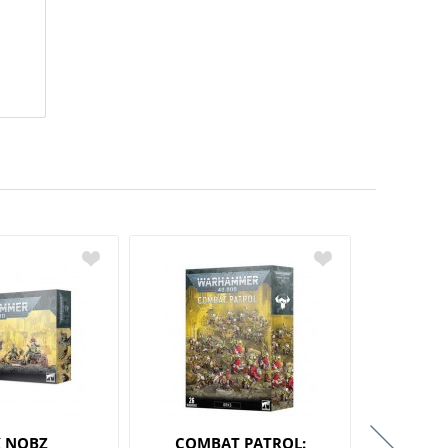
 NOBZ
COMBAT PATROL:
BEAST