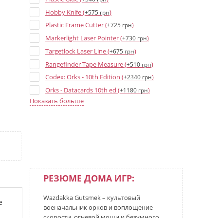
Hobby Knife (
)
+575 грн
Plastic Frame Cutter (
)
+725 грн
Markerlight Laser Pointer (
)
+730 грн
Targetlock Laser Line (
)
+675 грн
Rangefinder Tape Measure (
)
+510 грн
Codex: Orks - 10th Edition (
)
+2340 грн
Orks - Datacards 10th ed (
)
+1180 грн
Показать больше
Orks Blue Dice - 16 mm (
)
+35 грн
Ghazghkull Dice Set (
)
+1200 грн
РЕЗЮМЕ ДОМА ИГР:
Wazdakka Gutsmek – культовый
е
военачальник орков и воплощение
скорости, огневой мощи и безумного